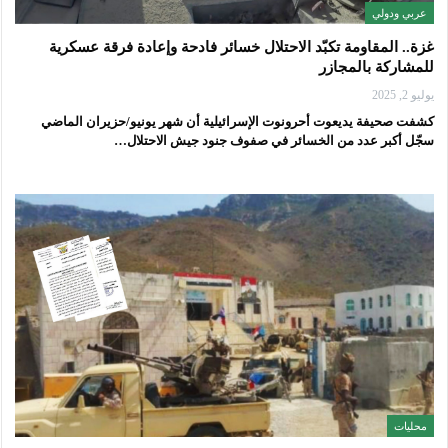
عربي ودولي
غزة.. المقاومة تكبّد الاحتلال خسائر فادحة وإعادة فرقة عسكرية
للمشاركة بالمجازر
يوليو 2, 2025
كشفت صحيفة يديعوت أحرونوت الإسرائيلية أن شهر يونيو/حزيران الماضي
سجّل أكبر عدد من الخسائر في صفوف جنود جيش الاحتلال…
محليات