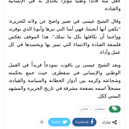
جعل منه قائداً وطنياً مؤثرًا يُحتذى به في الإنسانية
والقيادة.
وقال الشيخ عيسى في تعبير واضح عن ولائه للجزيرة:
“يكفي أنها أنجبتنا، فهي أمنا التي نبرها وأبونا الذي نوقره،
وواجبنا أن نكافئها بكل ما نملك”. هذا الموقف يعكس
فلسفة القيادة والانتماء التي تميز بها ويجسدها في كل
عمل وأداء.
ويعد الشيخ عيسى بن ياقوت نموذجاً فريداً في العمل
الوطني والإنساني في سقطرى، حيث جمع بحكمته
وشجاعته وكرمه بين أدوار الخطابة والسياسة والقيادة،
مسجلاً اسمه بصفحة مشرقة في تاريخ الجزيرة والمشهد
اليمني ككل.
سقطرى
سلايدر
Twitter
Facebook
شارك