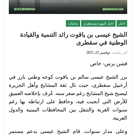
اخبار
اخبار المهرة وسقطرى
محليات
الشيخ عيسى بن ياقوت رائد التنمية والقيادة
الوطنية في سقطرى
آخر تحديث
نوفمبر 22, 2025
قشن برس- خاص
برز الشيخ عيسى سالم بن ياقوت كوجه وطني بارز في
أرخبيل سقطرى، حيث نال ثقة المشايخ وأهل الجزيرة
ليصبح شيخ المشايخ رغم صغر سنه. عُرف بإخلاصه العميق
للأرض التي أنجبت فيه، وحافظ على ارتباطه بها رغم
سنوات الغربة والتنقل بين المحافظات اليمنية والدول
العربية.
وعلى مدار سنوات، قام الشيخ عيسى بدعم مستمر