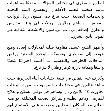
لتطوير سقطرى في مختلف المجالات، مقدمًا مساهمات
مالية ضخمة لتعليم الأطفال، وتحسين البنية التحتية
والخدمات الصحية. حيث تبرع بـ72 مليون ريال لرواتب
المعلمين، وساهم بملايين الريالات في بناء المدارس
والطرق، إضافة إلى دعم الرياضيين والأنشطة الثقافية عبر
تمويل نادي الشرق.
وأظهر الشيخ عيسى مقاومة صلبة لمحاولات إبعاده ومنع
عودته إلى سقطرى، وتمسكه بالوحدة الوطنية ورفض
التدخلات الخارجية والتقسيم، ما أكسبه احترامًا شعبيًا
واسعًا ومكانة بارزة كرمز وطني لا يتزعزع.
ويُعرف عنه التفاني في تلبية احتياجات أبناء الجزيرة، حيث
ساعد عالقين في محافظات حضرموت والمهرة بتبرعات
تجاوزت 10 ملايين ريال، وساهم في توفير السكن والعلاج
للمرضى ودعم الطلبة والمراكز الصحية المختلفة. تواصله
الدائم مع السكان المحليين وحرصه على الاستماع لهم