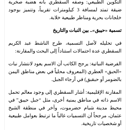
التكوين الطبيعي: وصفه السقطري بأنه هضبة صخرية
ضيقة تمتد لمسافة 3 كيلومترات تقريباً، وتتميز بوجود
خلجانات بحرية ومناظر طبيعية خلابة.
تسمية «حيبق».. بين النبات والتاريخ
في تحليله لأصل التسمية، طرح الناشط عبد الكريم
السقطري عدة احتمالات استناداً إلى البحث والمقارنة:
الفرضية النباتية: يرجح الكاتب أن الاسم يعود لانتشار نبات
«الحبق» العطري (المعروف محلياً في بعض مناطق اليمن
بالضومر أو حبقبق) في أرجاء الجبل.
المقارنة الإقليمية: أشار السقطري إلى وجود معالم تحمل
الاسم ذاته في مناطق يمنية أخرى، مثل “جبل حيبق” في
محيط مدينة شبام حضرموت، وآخر في منطقة الشيخ
عثمان، مرجحاً أن التسميات غالباً ما ترتبط بعوامل طبيعية
أو شخصيات تاريخية.