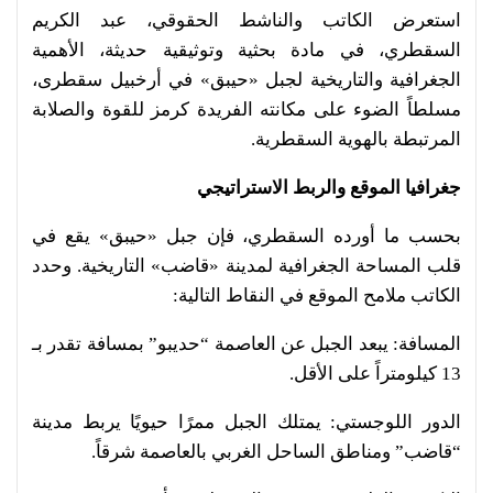
استعرض الكاتب والناشط الحقوقي، عبد الكريم
السقطري، في مادة بحثية وتوثيقية حديثة، الأهمية
الجغرافية والتاريخية لجبل «حيبق» في أرخبيل سقطرى،
مسلطاً الضوء على مكانته الفريدة كرمز للقوة والصلابة
المرتبطة بالهوية السقطرية.
جغرافيا الموقع والربط الاستراتيجي
بحسب ما أورده السقطري، فإن جبل «حيبق» يقع في
قلب المساحة الجغرافية لمدينة «قاضب» التاريخية. وحدد
الكاتب ملامح الموقع في النقاط التالية:
المسافة: يبعد الجبل عن العاصمة “حديبو” بمسافة تقدر بـ
13 كيلومتراً على الأقل.
الدور اللوجستي: يمتلك الجبل ممرًا حيويًا يربط مدينة
“قاضب” ومناطق الساحل الغربي بالعاصمة شرقاً.