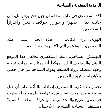
الرمزية المعنوية والسياحية
أكد السقطري في طيات مقاله أن جبل «حيبق» يمثل، إلى
جانب جبال “حجهر” و”حواري حولاف”، فخراً واعتزازاً
للسقطريين.
الهوية: يرى الكاتب أن هذه الجبال تمثل “همّة
السقطريين” وقوتهم التي اكتسبوها منذ القدم.
التهميش السياحي: انتقد السقطري تجاهل هذا الموقع
البيئي والسياحي البارز، مؤكداً أنه يمتلك مقومات تجعله
وجهة مفضلة لرواد الطبيعة وهواة السباحة في حال حظي
بالاهتمام والترويج اللازمين.
يختتم عبد الكريم السقطري إضاءاته بالتأكيد على أن جبل
«حيبق» ليس مجرد تضاريس جغرافية، بل هو معلم ضارب
في عمق التاريخ والمجد، يربط بين عراقة منطقة “قاضب”
ومستقبل السياحة البيئية في الأرخبيل.