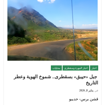
اخبار
اخبار المهرة وسقطرى
محليات
جبل «حيبق» بسقطرى.. شموخ الهوية وعطر
التاريخ
في
يناير 8, 2026
قشن برس- حديبو