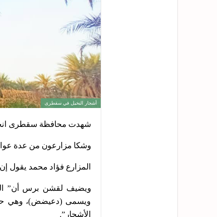
أشجار النخيل في سقطرى
شهدت محافظة سقطرى انخفاض
وشكا مزارعون من عدة عوامل
المزارع فؤاد محمد يقول إن
ويضيف لقشن برس أن” الم
ويسمى (دعيضض)، وهي حشرة
الأشجار”.