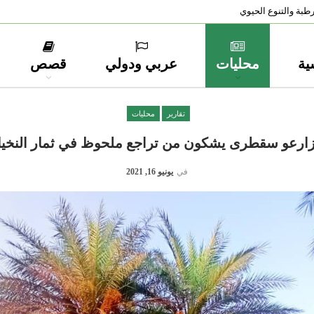
طبة والتنوع الحيوي
ية
محليات
عربي ودولي
قصص
تقارير
محليات
ارعو سقطرى يشكون من تراجع ملحوظ في ثمار النخي
في
يونيو 16, 2021