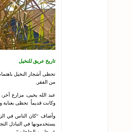
تاريخ عريق للنخيل
تحظى أشجار النخيل باهتمام
من الفقر.
عبد الله يحيى، مزارع آخر،
وكانت قديماً تحظى بعناية وا
وأضاف “كان الناس في الزمن
يستخدمونها في التبادل التجا
غيرها من الحاجات”.