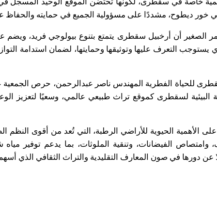
مية خاصة في سقطرى، لكونها تحتضن الموقع الوحيد المسجل في ا
في خور ديطوح، مشددًا على مسؤولية الجميع في حمايته والحفاظ عل
ر الصغير أن أرخبيل سقطرى يتمتع بتنوع بيولوجي فريد، ويضم عددً
ذي يستوجب التعرف عليها وتوثيقها وحمايتها، لضمان استدامة التوا
طرى للحياة الفطرية المهندس ناصر عبدالرحمن، حرص الجمعية على 
كانة البيئية لسقطرى كموقع تراث طبيعي عالمي، وسعيًا لتعزيز الو
ا على الأهمية الحيوية للأراضي الرطبة، التي تُعد من أقوى النظم ا
، وامتصاص الفيضانات، وتنقية الملوثات، بما يدعم توفير ميا
 عن دورها في صون المعارف التقليدية والتراث الثقافي الذي أسهم ف