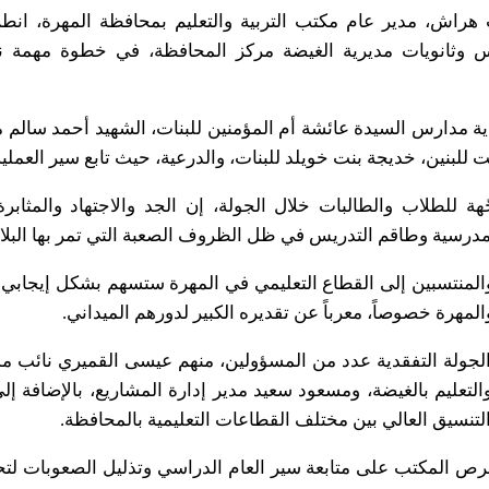
س وثانويات مديرية الغيضة مركز المحافظة، في خطوة مهمة نحو 
مدارس السيدة عائشة أم المؤمنين للبنات، الشهيد أحمد سالم مخب
 للبنين، خديجة بنت خويلد للبنات، والدرعية، حيث تابع سير العملي
للطلاب والطالبات خلال الجولة، إن الجد والاجتهاد والمثابرة
لمدرسية وطاقم التدريس في ظل الظروف الصعبة التي تمر بها البلاد
المنتسبين إلى القطاع التعليمي في المهرة ستسهم بشكل إيجابي في
لمهرة خصوصاً، معرباً عن تقديره الكبير لدورهم الميداني.
الجولة التفقدية عدد من المسؤولين، منهم عيسى القميري نائب مدي
والتعليم بالغيضة، ومسعود سعيد مدير إدارة المشاريع، بالإضافة
التنسيق العالي بين مختلف القطاعات التعليمية بالمحافظة.
ص المكتب على متابعة سير العام الدراسي وتذليل الصعوبات لتحقي