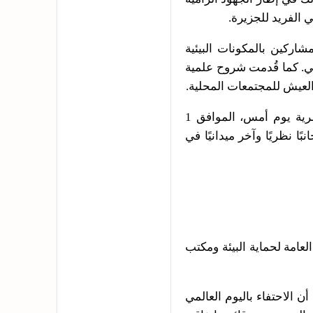
 الفريد للجزيرة.
اركين بالمكونات البيئية
يئي. كما قُدمت شروح علمية
العيش للمجتمعات المحلية.
ويأتي هذا النشاط امتدادًا للورشة العلمية النوعية التي أقامتها جمعية سقطرى للحياة الفطرية يوم أمس، الموافق 1
نبًا نظريًا وآخر ميدانيًا في
امة لحماية البيئة ومكتب
ن الاحتفاء باليوم العالمي