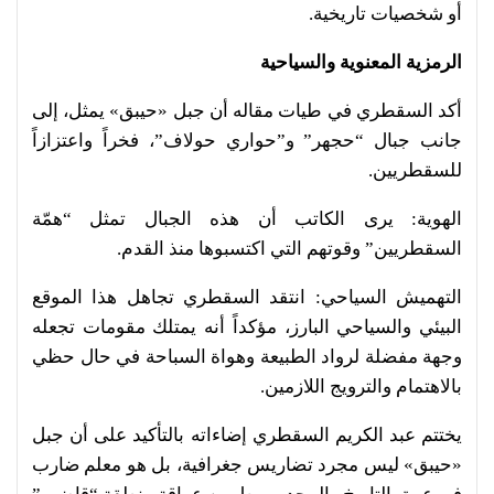
أو شخصيات تاريخية.
الرمزية المعنوية والسياحية
أكد السقطري في طيات مقاله أن جبل «حيبق» يمثل، إلى
جانب جبال “حجهر” و”حواري حولاف”، فخراً واعتزازاً
للسقطريين.
الهوية: يرى الكاتب أن هذه الجبال تمثل “همّة
السقطريين” وقوتهم التي اكتسبوها منذ القدم.
التهميش السياحي: انتقد السقطري تجاهل هذا الموقع
البيئي والسياحي البارز، مؤكداً أنه يمتلك مقومات تجعله
وجهة مفضلة لرواد الطبيعة وهواة السباحة في حال حظي
بالاهتمام والترويج اللازمين.
يختتم عبد الكريم السقطري إضاءاته بالتأكيد على أن جبل
«حيبق» ليس مجرد تضاريس جغرافية، بل هو معلم ضارب