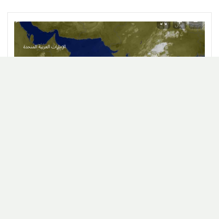
اخبار
محليات
تطور منخفض جوي عميق في بحر العرب وسط
توقعات متباينة بشأن تحوله إلى إعصار استوائي