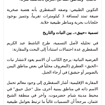
التكوين الطبيعي: وصفه السقطري بأنه هضبة صخرية
ضيقة تمتد لمسافة 3 كيلومترات تقريباً، وتتميز بوجود
خلجانات بحرية ومناظر طبيعية خلابة.
تسمية «حيبق».. بين النبات والتاريخ
في تحليله لأصل التسمية، طرح الناشط عبد الكريم
السقطري عدة احتمالات استناداً إلى البحث والمقارنة:
الفرضية النباتية: يرجح الكاتب أن الاسم يعود لانتشار نبات
«الحبق» العطري (المعروف محلياً في بعض مناطق اليمن
بالضومر أو حبقبق) في أرجاء الجبل.
المقارنة الإقليمية: أشار السقطري إلى وجود معالم تحمل
الاسم ذاته في مناطق يمنية أخرى، مثل “جبل حيبق” في
محيط مدينة شبام حضرموت، وآخر في منطقة الشيخ
عثمان، مرجحاً أن التسميات غالباً ما ترتبط بعوامل طبيعية