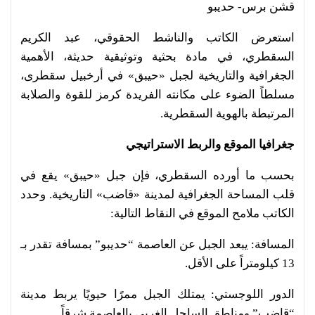
قشن برس- حديبو
استعرض الكاتب والناشط الحقوقي، عبد الكريم
السقطري، في مادة بحثية وتوثيقية حديثة، الأهمية
الجغرافية والتاريخية لجبل «حيبق» في أرخبيل سقطرى،
مسلطاً الضوء على مكانته الفريدة كرمز للقوة والصلابة
المرتبطة بالهوية السقطرية.
جغرافيا الموقع والربط الاستراتيجي
بحسب ما أورده السقطري، فإن جبل «حيبق» يقع في
قلب المساحة الجغرافية لمدينة «قاضب» التاريخية. وحدد
الكاتب ملامح الموقع في النقاط التالية:
المسافة: يبعد الجبل عن العاصمة “حديبو” بمسافة تقدر بـ
13 كيلومتراً على الأقل.
الدور اللوجستي: يمتلك الجبل ممرًا حيويًا يربط مدينة
“قاضب” ومناطق الساحل الغربي بالعاصمة شرقاً.