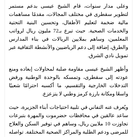
وعلى مدار سنوات، قام الشيخ عيسى بدعم مستمر
لتطوير سقطرى في مختلف المجالات، مقدمًا مساهمات
مالية ضخمة لتعليم الأطفال، وتحسين البنية التحتية
والخدمات الصحية. حيث تبرع بـ72 مليون ريال لرواتب
المعلمين، وساهم بملايين الريالات في بناء المدارس
والطرق، إضافة إلى دعم الرياضيين والأنشطة الثقافية عبر
تمويل نادي الشرق.
وأظهر الشيخ عيسى مقاومة صلبة لمحاولات إبعاده ومنع
عودته إلى سقطرى، وتمسكه بالوحدة الوطنية ورفض
التدخلات الخارجية والتقسيم، ما أكسبه احترامًا شعبيًا
واسعًا ومكانة بارزة كرمز وطني لا يتزعزع.
ويُعرف عنه التفاني في تلبية احتياجات أبناء الجزيرة، حيث
ساعد عالقين في محافظات حضرموت والمهرة بتبرعات
تجاوزت 10 ملايين ريال، وساهم في توفير السكن والعلاج
للمرضى ودعم الطلبة والمراكز الصحية المختلفة. تواصله