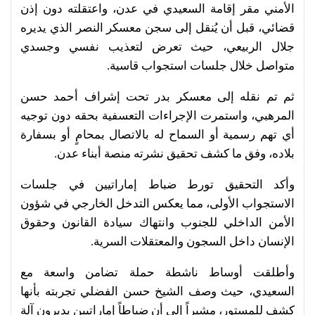
الأمني مقر إقامة السعيدي في عدن، واعتقلته دون إذن
قضائي، قبل أن يُنقل إلى سجن معسكر النصر الذي يديره
جلال الربيعي، حيث تعرض لتعذيب نفسي وجسدي
متواصل خلال جلسات استجواب قاسية.
ثم تم نقله إلى معسكر بدر تحت إشراف أحمد حسن
المرهبي، واستمرت الإجراءات التعسفية بحقه دون توجيه
أي تهم رسمية أو السماح له بالاتصال بمحامٍ أو بسفارة
بلاده، وفق ما كشف تحقيق نشرته منصة أبناء عدن.
وأكد التحقيق تورط ضباط إماراتيين في جلسات
الاستجواب الأولى، مما يعكس التدخل الخارجي في شؤون
الأمن الداخلي للجنوب وانتهاك سيادة القانون وحقوق
الإنسان داخل السجون والمعتقلات السرية.
وأطلقت أوساط ناشطة حملة تضامن واسعة مع
السعيدي، حيث وصف الشيخ حسن الفضلي تجربته بأنها
كشف للمستور، مشيراً إلى أن ضباطاً إماراتيين يديرون آلة