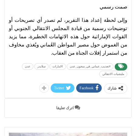
صمت رسمي
وإلى لحظة إعداد هذا التقرير، لم تصدر أي تصريحات أو
توضيحات رسمية من قيادة المجلس الانتقالي الجنوبي أو
القوات الإماراتية حول هذه الاتهامات الخطيرة، مما يزيد
من الغموض حول مصير المواطن العُماني ويُغذي مخاوف
من استمرار إفلات الجناة من العقاب.
#تعذيب_عماني_في_سجون_عدن
الامارات
سلايدر
عدن
مليشيات الانتقالي
Twitter
Facebook
شارك
اترك تعليقا