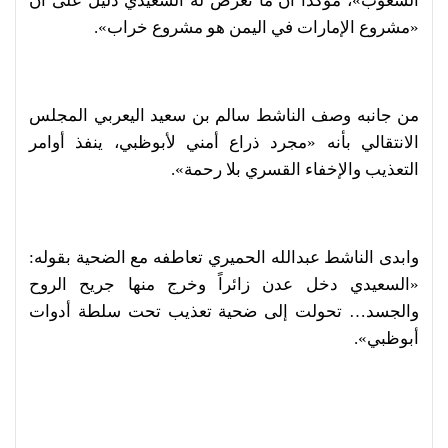
الشعوب»، مؤكدًا أن ما تعرض له السعيدي دليل على أن
«مشروع الإمارات في اليمن هو مشروع خراب».
من جانبه وصف الناشط سالم بن سعيد اليعربي المجلس
الانتقالي بأنه «مجرد ذراع أمني لأبوظبي، ينفذ أوامر
التعذيب والإخفاء القسري بلا رحمة».
وابدى الناشط عبدالله الحميري تعاطفه مع الضحية بقوله:
«السعيدي دخل عدن زائراً وخرج منها جريح الروح
والجسد… تحولت إلى ضحية تعذيب تحت سلطة أدوات
أبوظبي».