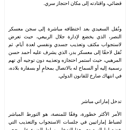
قضائي، واقتادته إلى مكان احتجاز سري.
ونُقل السعيدي بعد اختطافه مباشرة إلى سجن معسكر
النصر، الذي يخضع لإدارة جلال الربيعي، حيث تعرض
لاستجواب مكثف وتعذيب جسدي ونفسي لعدة أيام. ثم
نُقل لاحقًا إلى معسكر بدر، الذي يشرف عليه أحمد حسن
المرهبي، حيث استمر احتجازه وتعذيبه دون توجيه أي تهم
رسمية إليه أو السماح له بالاتصال بمحامٍ أو بسفارة بلاده،
في انتهاك صارخ للقانون الدولي.
تدخل إماراتي مباشر
الأمر الأكثر خطورة، وفقًا للمنصة، هو التورط المباشر
لضباط إماراتيين في جلسات الاستجواب والتعذيب التي
خضع لها السعيدي. هذا التدخل يسلط الضوء على حجم