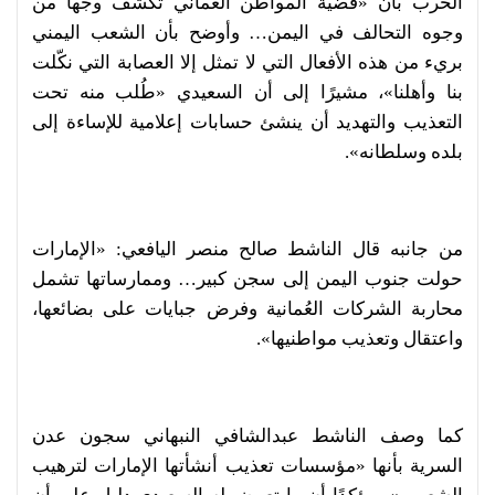
الحرب بأن «قضية المواطن العُماني تكشف وجهاً من
وجوه التحالف في اليمن… وأوضح بأن الشعب اليمني
بريء من هذه الأفعال التي لا تمثل إلا العصابة التي نكّلت
بنا وأهلنا»، مشيرًا إلى أن السعيدي «طُلب منه تحت
التعذيب والتهديد أن ينشئ حسابات إعلامية للإساءة إلى
بلده وسلطانه».
من جانبه قال الناشط صالح منصر اليافعي: «الإمارات
حولت جنوب اليمن إلى سجن كبير… وممارساتها تشمل
محاربة الشركات العُمانية وفرض جبايات على بضائعها،
واعتقال وتعذيب مواطنيها».
كما وصف الناشط عبدالشافي النبهاني سجون عدن
السرية بأنها «مؤسسات تعذيب أنشأتها الإمارات لترهيب