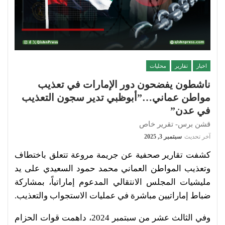
اخبار
تقارير
محليات
ناشطون يفضحون دور الإمارات في تعذيب
مواطن عماني…”أبوظبي تدير سجون التعذيب
في عدن”
قشن برس- تقرير خاص
آخر تحديث
سبتمبر 3, 2025
كشفت تقارير صحفية عن جريمة مروعة تتعلق باختطاف
وتعذيب المواطن العماني محمد حمود السعيدي على يد
مليشيات المجلس الانتقالي المدعوم إماراتياً، بمشاركة
ضباط إماراتيين مباشرة في عمليات الاستجواب والتعذيب.
وفي الثالث عشر من سبتمبر 2024، داهمت قوات الحزام