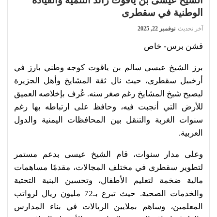
الوطنية في سقطرى
آخر تحديث
نوفمبر 22, 2025
قشن برس- خاص
برز الشيخ عيسى سالم بن ياقوت كوجه وطني بارز في
أرخبيل سقطرى، حيث نال ثقة المشايخ وأهل الجزيرة
ليصبح شيخ المشايخ رغم صغر سنه. عُرف بإخلاصه العميق
للأرض التي أنجبت فيه، وحافظ على ارتباطه بها رغم
سنوات الغربة والتنقل بين المحافظات اليمنية والدول
العربية.
وعلى مدار سنوات، قام الشيخ عيسى بدعم مستمر
لتطوير سقطرى في مختلف المجالات، مقدمًا مساهمات
مالية ضخمة لتعليم الأطفال، وتحسين البنية التحتية
والخدمات الصحية. حيث تبرع بـ72 مليون ريال لرواتب
المعلمين، وساهم بملايين الريالات في بناء المدارس