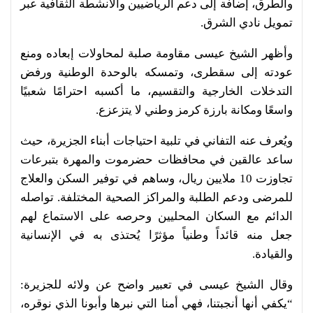
والطرق، إضافة إلى دعم الرياضيين والأنشطة الثقافية عبر
تمويل نادي الشرق.
وأظهر الشيخ عيسى مقاومة صلبة لمحاولات إبعاده ومنع
عودته إلى سقطرى، وتمسكه بالوحدة الوطنية ورفض
التدخلات الخارجية والتقسيم، ما أكسبه احترامًا شعبيًا
واسعًا ومكانة بارزة كرمز وطني لا يتزعزع.
ويُعرف عنه التفاني في تلبية احتياجات أبناء الجزيرة، حيث
ساعد عالقين في محافظات حضرموت والمهرة بتبرعات
تجاوزت 10 ملايين ريال، وساهم في توفير السكن والعلاج
للمرضى ودعم الطلبة والمراكز الصحية المختلفة. تواصله
الدائم مع السكان المحليين وحرصه على الاستماع لهم
جعل منه قائداً وطنياً مؤثرًا يُحتذى به في الإنسانية
والقيادة.
وقال الشيخ عيسى في تعبير واضح عن ولائه للجزيرة:
“يكفي أنها أنجبتنا، فهي أمنا التي نبرها وأبونا الذي نوقره،