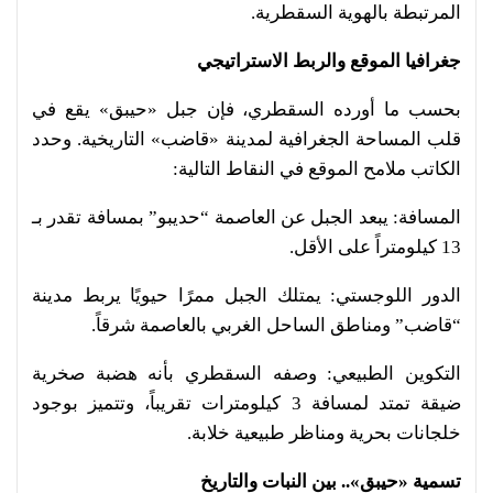
المرتبطة بالهوية السقطرية.
جغرافيا الموقع والربط الاستراتيجي
بحسب ما أورده السقطري، فإن جبل «حيبق» يقع في
قلب المساحة الجغرافية لمدينة «قاضب» التاريخية. وحدد
الكاتب ملامح الموقع في النقاط التالية:
المسافة: يبعد الجبل عن العاصمة “حديبو” بمسافة تقدر بـ
13 كيلومتراً على الأقل.
الدور اللوجستي: يمتلك الجبل ممرًا حيويًا يربط مدينة
“قاضب” ومناطق الساحل الغربي بالعاصمة شرقاً.
التكوين الطبيعي: وصفه السقطري بأنه هضبة صخرية
ضيقة تمتد لمسافة 3 كيلومترات تقريباً، وتتميز بوجود
خلجانات بحرية ومناظر طبيعية خلابة.
تسمية «حيبق».. بين النبات والتاريخ