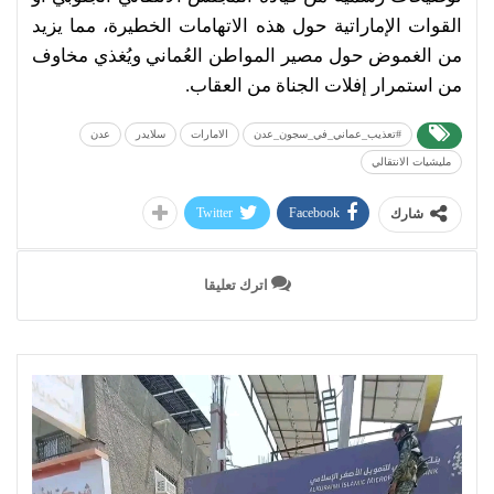
القوات الإماراتية حول هذه الاتهامات الخطيرة، مما يزيد
من الغموض حول مصير المواطن العُماني ويُغذي مخاوف
من استمرار إفلات الجناة من العقاب.
#تعذيب_عماني_في_سجون_عدن
الامارات
سلايدر
عدن
مليشيات الانتقالي
Twitter
Facebook
شارك
اترك تعليقا