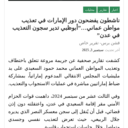
اخبار
تقارير
محليات
ناشطون يفضحون دور الإمارات في تعذيب
مواطن عماني…”أبوظبي تدير سجون التعذيب
في عدن”
قشن برس- تقرير خاص
آخر تحديث
سبتمبر 3, 2025
كشفت تقارير صحفية عن جريمة مروعة تتعلق باختطاف
وتعذيب المواطن العماني محمد حمود السعيدي على يد
مليشيات المجلس الانتقالي المدعوم إماراتياً، بمشاركة
ضباط إماراتيين مباشرة في عمليات الاستجواب والتعذيب.
وفي الثالث عشر من سبتمبر 2024، داهمت قوات الحزام
الأمني مقر إقامة السعيدي في عدن، واعتقلته دون إذن
قضائي، قبل أن يُنقل إلى سجن معسكر النصر الذي يديره
جلال الربيعي، حيث تعرض لتعذيب نفسي وجسدي
متواصل خلال جلسات استجواب قاسية.