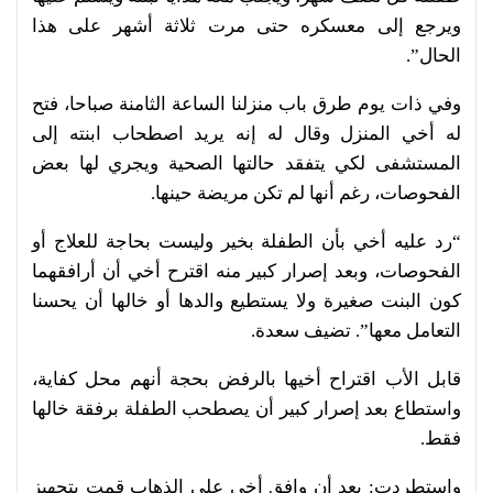
ويرجع إلى معسكره حتى مرت ثلاثة أشهر على هذا
الحال”.
وفي ذات يوم طرق باب منزلنا الساعة الثامنة صباحا، فتح
له أخي المنزل وقال له إنه يريد اصطحاب ابنته إلى
المستشفى لكي يتفقد حالتها الصحية ويجري لها بعض
الفحوصات، رغم أنها لم تكن مريضة حينها.
“رد عليه أخي بأن الطفلة بخير وليست بحاجة للعلاج أو
الفحوصات، وبعد إصرار كبير منه اقترح أخي أن أرافقهما
كون البنت صغيرة ولا يستطيع والدها أو خالها أن يحسنا
التعامل معها”. تضيف سعدة.
قابل الأب اقتراح أخيها بالرفض بحجة أنهم محل كفاية،
واستطاع بعد إصرار كبير أن يصطحب الطفلة برفقة خالها
فقط.
واستطردت: بعد أن وافق أخي على الذهاب قمت بتجهيز