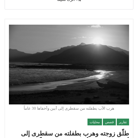
هرب الأب بطفلته من سقطرى إلى أبين وأخفاها 30 عاماً
تقارير
قصص
محليات
طلّق زوجته وهرب بطفلته من سقطرى إلى