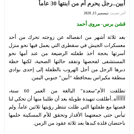
أبين..رجل يحرم أم من ابنتها 30 عاماً
آخر تحديث
ديسمبر 15, 2020
قشن برس- مروى أحمد
بعد ثلاثة أشهر من انفصاله عن زوجته تحرك من أحد
معسكرات الجيش في سقطرى التي يعمل فيها نحو منزل
أسرتها بحجة أخذ طفلته الرضيعة من عند أمها نحو
المستشفى لفحصها وتفقد حالتها الصحية، لكنها خطة
دبرها الرجل من أجل الهروب بالطفلة إلى إحدى بوادي
منطقة مكيراس بمحافظة “أبين” جنوبي اليمن.
تطلقت الأم”سعدة” البالغة من العمر 60 سنة،
آآآآآآه..أطلقت تنهيدة طويلة بعد أن طلبنا منها أن تحكي لنا
قصتها مع طفلتها التي ظلت تنتظر رؤيتها ثلاثين عاماً، ولم
تيأس حتى جمعتهما الأقدار وتحقق للأم المسكينة حلمها
باحتضان فلذة كبدها بعد ثلاثة عقود من الزمن.