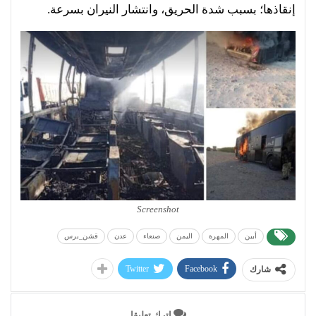
إنقاذها؛ بسبب شدة الحريق، وانتشار النيران بسرعة.
Screenshot
أبين
المهرة
اليمن
صنعاء
عدن
قشن_برس
Twitter
Facebook
شارك
اترك تعليقا