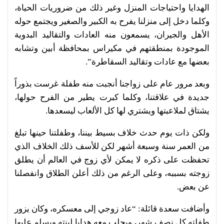
الهدايا واحتياجات المنزل وغير ذلك من ضروريات الحياة،
وكلما دخل إلى منزلنا يفرح به الكبير والصغير ويجتمع حوله
الأهل والجيران، يسمعون منه العادات والتقاليد البدوية
الموجودة بمنطقتهم في مكيراس بمحافظة أبين وتشابه
بعضها مع عادات وتقاليد السقاطرة”.
وبعد مرور عام على زواجنا أنجبت منه طفلة غرست بذوراً
جديدة في علاقتنا، وكلما كبرت يطير من الفرح حولها،
يشتاق لملاعبتها ويشتري لها كل الألعاب ليسعدها.
ولكن ذات يوم حدث خلاف بسيط بيننا، وطفلتنا حينها تبلغ
من العمر سنة وسبعة أشهر لكن للأسف ذلك الخلاف الذي
تحفظت على ذكره لا يمكن لأي زوج في العالم أن يطلق
زوجته بسببه، وعلى الرغم من ذلك أعلن الطلاق وانفصلنا
عن بعض.
وأضافت سعدة قائلة: “عاد زوجي إلى معسكره، وكان يزور
طفلته كل نصف شهر، ويجلب معه هدايا لبنته ويسلم عليها