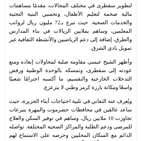
لتطوير سقطرى في مختلف المجالات، مقدمًا مساهمات
مالية ضخمة لتعليم الأطفال، وتحسين البنية التحتية
والخدمات الصحية. حيث تبرع بـ72 مليون ريال لرواتب
المعلمين، وساهم بملايين الريالات في بناء المدارس
والطرق، إضافة إلى دعم الرياضيين والأنشطة الثقافية عبر
تمويل نادي الشرق.
وأظهر الشيخ عيسى مقاومة صلبة لمحاولات إبعاده ومنع
عودته إلى سقطرى، وتمسكه بالوحدة الوطنية ورفض
التدخلات الخارجية والتقسيم، ما أكسبه احترامًا شعبيًا
واسعًا ومكانة بارزة كرمز وطني لا يتزعزع.
ويُعرف عنه التفاني في تلبية احتياجات أبناء الجزيرة، حيث
ساعد عالقين في محافظات حضرموت والمهرة بتبرعات
تجاوزت 10 ملايين ريال، وساهم في توفير السكن والعلاج
للمرضى ودعم الطلبة والمراكز الصحية المختلفة. تواصله
الدائم مع السكان المحليين وحرصه على الاستماع لهم