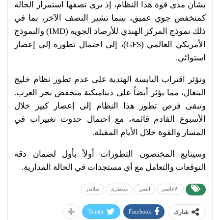
بشأن مدى قوة هذا النظام، إذ يرى نصفها استمرار الحالة
كمنخفض جوي عميق، بينما تشير النصف الآخر، بما في
ذلك نموذج المركز الهندي للأرصاد الجوية (IMD) والنموذج
الأمريكي العالمي (GFS)، إلى احتمال تطوره إلى إعصار
استوائي.
وتؤثر اقتراب اليابسة الهندية على عدم تطور نظام خليج
البنغال، مما يؤثر أيضاً على ديناميكية منخفض بحر العرب.
وتبقى فرص تطور هذا النظام إلى إعصار كبير خلال
الأسبوع القادم قائمة، مع احتمال حدوث تغييرات في
المسار والقوة خلال الأيام المقبلة.
وسيتابع المختصون التطورات أولاً بأول لضمان دقة
التوقعات والتعامل مع أي مستجدات في الحالة المدارية.
الاعاصير
اليمن
سقطرى
سلايدر
Twitter
Facebook
شارك