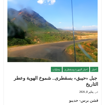
اخبار
اخبار المهرة وسقطرى
محليات
جبل «حيبق» بسقطرى.. شموخ الهوية وعطر
التاريخ
في
يناير 8, 2026
قشن برس- حديبو