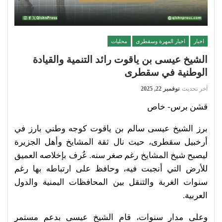
اخبار
اخبار المهرة وسقطرى
محليات
الشيخ عيسى بن ياقوت رائد التنمية والقيادة
الوطنية في سقطرى
آخر تحديث
نوفمبر 22, 2025
قشن برس- خاص
برز الشيخ عيسى سالم بن ياقوت كوجه وطني بارز في
أرخبيل سقطرى، حيث نال ثقة المشايخ وأهل الجزيرة
ليصبح شيخ المشايخ رغم صغر سنه. عُرف بإخلاصه العميق
للأرض التي أنجبت فيه، وحافظ على ارتباطه بها رغم
سنوات الغربة والتنقل بين المحافظات اليمنية والدول
العربية.
وعلى مدار سنوات، قام الشيخ عيسى بدعم مستمر