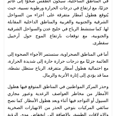
في المناطق الساحلية، سيكون الطقس صحوًا إلى غائم
جزئيًا، مع ارتفاع في درجات الحرارة ورطوبة نسبية، حيث
يُتوقع هطول أمطار متفرقة على أجزاء من السواحل
الشرقية والجنوبية والغربية والمناطق الداخلية المقابلة
لها. كما ستنشط الرياح في خليج عدن والسواحل الشرقية
والجنوبية، مع توقعات بارتفاع الموج حول أرخبيل
سقطرى.
أما في المناطق الصحراوية، ستستمر الأجواء الصحوة إلى
الغائمة جزئيًا مع درجات حرارة حارة إلى شديدة الحرارة،
مع احتمالية هطول أمطار متفرقة. الرياح ستظل نشطة،
مما قد يؤدي إلى إثارة الأتربة والرمال.
وحذر المركز المواطنين في المناطق المتوقع فيها هطول
الأمطار من مخاطر العواصف الرعدية وعبور مجاري
السيول أو التواجد فيها أثناء وبعد هطول الأمطار. كما نصح
سائقي المركبات بتوخي الحذر من الانهيارات الصخرية
والانزلاقات الطينية، بالإضافة إلى انخفاض مدى الرؤية