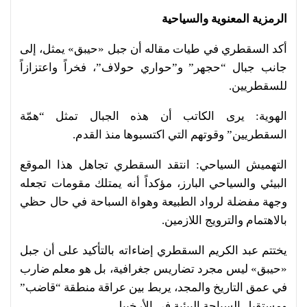
الرمزية المعنوية والسياحية
أكد السقطري في طيات مقاله أن جبل «حيبق» يمثل، إلى
جانب جبال “حجهر” و”حواري حولاف”، فخراً واعتزازاً
للسقطريين.
الهوية: يرى الكاتب أن هذه الجبال تمثل “همّة
السقطريين” وقوتهم التي اكتسبوها منذ القدم.
التهميش السياحي: انتقد السقطري تجاهل هذا الموقع
البيئي والسياحي البارز، مؤكداً أنه يمتلك مقومات تجعله
وجهة مفضلة لرواد الطبيعة وهواة السباحة في حال حظي
بالاهتمام والترويج اللازمين.
يختتم عبد الكريم السقطري إضاءاته بالتأكيد على أن جبل
«حيبق» ليس مجرد تضاريس جغرافية، بل هو معلم ضارب
في عمق التاريخ والمجد، يربط بين عراقة منطقة “قاضب”
ومستقبل السياحة البيئية في الأرخبيل.