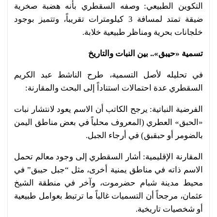
التكوين الطبيعي: وصفه السقطري بأنه هضبة صخرية
ضيقة تمتد لمسافة 3 كيلومترات تقريباً، وتتميز بوجود
خلجانات بحرية ومناظر طبيعية خلابة.
تسمية «حيبق».. بين النبات والتاريخ
في تحليله لأصل التسمية، طرح الناشط عبد الكريم
السقطري عدة احتمالات استناداً إلى البحث والمقارنة:
الفرضية النباتية: يرجح الكاتب أن الاسم يعود لانتشار نبات
«الحبق» العطري (المعروف محلياً في بعض مناطق اليمن
بالضومر أو حبقبق) في أرجاء الجبل.
المقارنة الإقليمية: أشار السقطري إلى وجود معالم تحمل
الاسم ذاته في مناطق يمنية أخرى، مثل “جبل حيبق” في
محيط مدينة شبام حضرموت، وآخر في منطقة الشيخ
عثمان، مرجحاً أن التسميات غالباً ما ترتبط بعوامل طبيعية
أو شخصيات تاريخية.