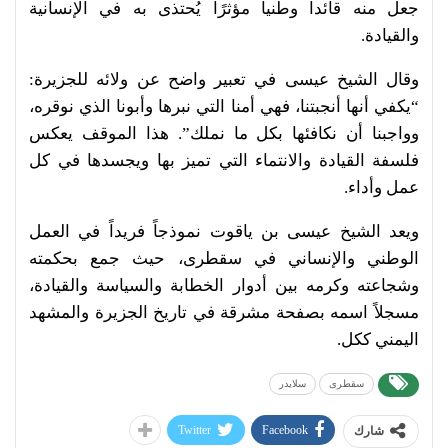
جعل منه قائداً وطنياً مؤثرًا يُحتذى به في الإنسانية
والقيادة.
وقال الشيخ عيسى في تعبير واضح عن ولائه للجزيرة:
“يكفي أنها أنجبتنا، فهي أمنا التي نبرها وأبونا الذي نوقره،
وواجبنا أن نكافئها بكل ما نملك”. هذا الموقف يعكس
فلسفة القيادة والانتماء التي تميز بها ويجسدها في كل
عمل وأداء.
ويعد الشيخ عيسى بن ياقوت نموذجاً فريداً في العمل
الوطني والإنساني في سقطرى، حيث جمع بحكمته
وشجاعته وكرمه بين أدوار الخطابة والسياسة والقيادة،
مسجلاً اسمه بصفحة مشرقة في تاريخ الجزيرة والمشهد
اليمني ككل.
سقطرى
سلايدر
Twitter
Facebook
شارك