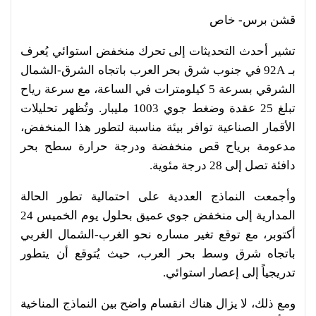
قشن برس- خاص
تشير أحدث التحديثات إلى تحرك منخفض استوائي يُعرف
بـ 92A في جنوب شرق بحر العرب باتجاه الشرق-الشمال
الشرقي بسرعة 5 كيلومترات في الساعة، مع سرعة رياح
تبلغ 25 عقدة وضغط جوي 1003 مليبار. وتُظهر تحليلات
الأقمار الصناعية توافر بيئة مناسبة لتطور هذا المنخفض،
مدعومة برياح قص منخفضة ودرجة حرارة سطح بحر
دافئة تصل إلى 28 درجة مئوية.
وأجمعت النماذج العددية على احتمالية تطور الحالة
المدارية إلى منخفض جوي عميق بحلول يوم الخميس 24
أكتوبر، مع توقع تغير مساره نحو الغرب-الشمال الغربي
باتجاه شرق وسط بحر العرب، حيث يُتوقع أن يتطور
تدريجياً إلى إعصار استوائي.
ومع ذلك، لا يزال هناك انقسام واضح بين النماذج المناخية